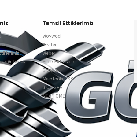
niz
Temsil Ettiklerimiz
a
Woywod
zda
Arvitec
tiklerimiz
Weber
rça & Teknik
Esde Extrusion
Graewe
Maintools TSK
SICA SPA
NEXT GMBH