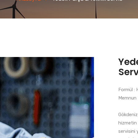
Yed
Serv
Formül : 
Memnun 
Gökdeniz 
hizmetin 
servisini