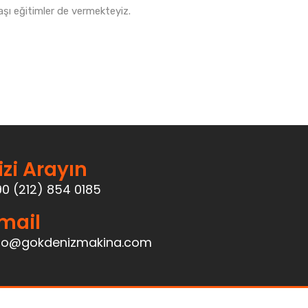
şı eğitimler de vermekteyiz.
izi Arayın
0 (212) 854 0185
mail
nfo@gokdenizmakina.com