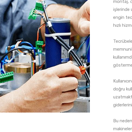
montaj, d
işlerinde
engin tec
hızlı hiz
Tecrübele
memnuniye
kullanımd
gösterme
Kullanıcın
doğru kul
uzatmakta
giderleri
Bu nedenl
makineler