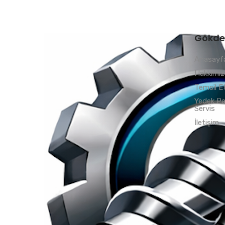
Gökde
Anasayf
Hakkımı
Temsil Et
Yedek Pa
Servis
İletişim