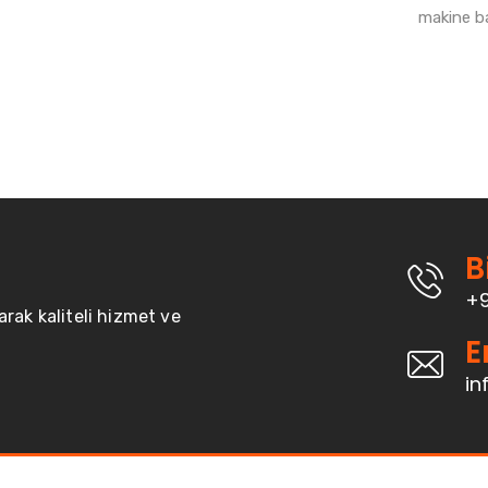
makine ba
B
+9
arak kaliteli hizmet ve
E
i