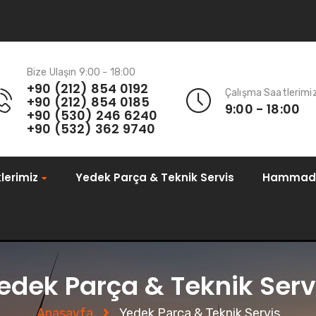
Bize Ulaşın 9:00 - 18:00
+90 (212) 854 0192
Çalışma Saatlerimi
+90 (212) 854 0185
9:00 - 18:00
+90 (530) 246 6240
+90 (532) 362 9740
klerimiz
Yedek Parça & Teknik Servis
Hammad
edek Parça & Teknik Serv
Anasayfa
Yedek Parça & Teknik Servis