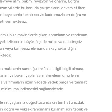
evreye alım, bakım, revizyon ve onarım, Eğitim
 uzun yıllardır bu konuda çalışmalarını devam ettiren
rübeye sahip teknik servis kadromuzla en doğru ve
meti vermekteyiz.
rimiz bize makinelerde çıkan sorunların ve randıman
tsizliklerinin büyük ölçüde hatalı ya da bilinçsiz
an veya kalifiyesiz elemandan kaynaklandığını
ktedir.
ın makinenin sunduğu imkânlarla ilgili bilgili olması,
lanım ve bakım yapılması makinelerin ömürlerini
 ve firmaların uzun vadede yedek parça ve tamirat
ni minimuma indirmesini sağlamaktadır.
e ihtiyaçlarınız doğrultusunda üretim hattınızdaki
in doğru ve yüksek randımanlı kullanımı için teorik ve