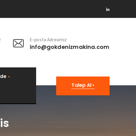
z
E-posta Adresimiz
info@gokdenizmakina.com
de
Talep Al
is